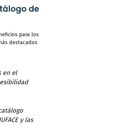
atálogo de
eficios para los
s más destacados
s en el
esibilidad
 catálogo
UFACE y las