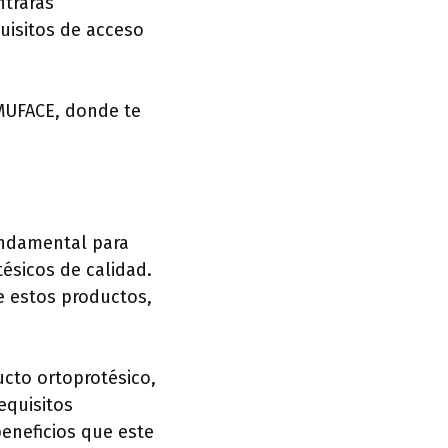
ntrarás
uisitos de acceso
 MUFACE, donde te
undamental para
tésicos de calidad.
de estos productos,
ucto ortoprotésico,
equisitos
eneficios que este