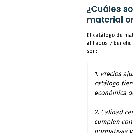
¿Cuáles son
material o
El catálogo de mat
afiliados y benefi
son:
1. Precios aj
catálogo tien
económica de 
2. Calidad ce
cumplen con 
normativas v