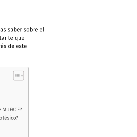
tas saber sobre el
rtante que
vés de este
de MUFACE?
otésico?