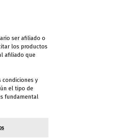
rio ser afiliado o
citar los productos
l afiliado que
s condiciones y
ún el tipo de
 es fundamental
os