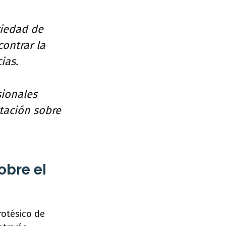
riedad de
contrar la
ias.
sionales
tación sobre
bre el
rotésico de