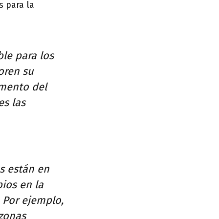
s para la
ble para los
oren su
umento del
es las
es están en
ios en la
. Por ejemplo,
 zonas