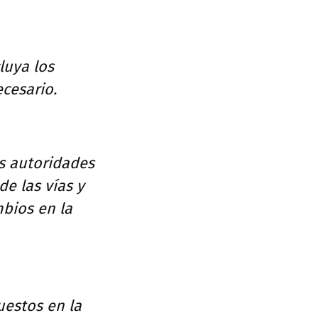
luya los
ecesario.
s autoridades
e las vías y
mbios en la
uestos en la