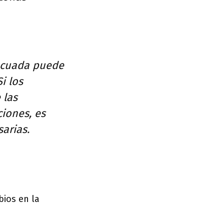
decuada puede
i los
 las
ciones, es
arias.
bios en la