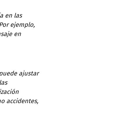
a en las
 Por ejemplo,
nsaje en
 puede ajustar
las
ización
mo accidentes,