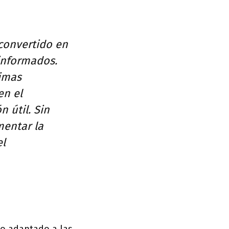
convertido en
informados.
timas
en el
 útil. Sin
mentar la
el