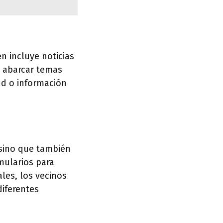
n incluye noticias
n abarcar temas
ud o información
 sino que también
mularios para
ales, los vecinos
iferentes