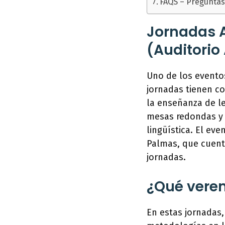
FAQS – Preguntas
Jornadas A
(Auditorio
Uno de los eventos
jornadas tienen co
la enseñanza de le
mesas redondas y 
lingüística. El eve
Palmas, que cuenta
jornadas.
¿Qué vere
En estas jornadas,