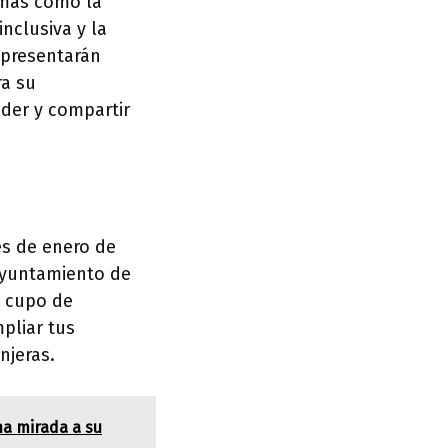
emas como la
nclusiva y la
 presentarán
ra su
der y compartir
es de enero de
 Ayuntamiento de
l cupo de
pliar tus
njeras.
na mirada a su