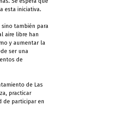
mas. Se espera que
esta iniciativa.
, sino también para
l aire libre han
nimo y aumentar la
ede ser una
mentos de
untamiento de Las
a, practicar
d de participar en