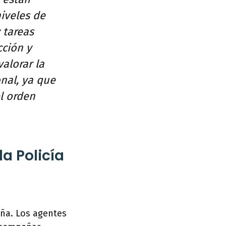
iveles de
 tareas
cción y
alorar la
nal, ya que
el orden
a Policía
aña. Los agentes