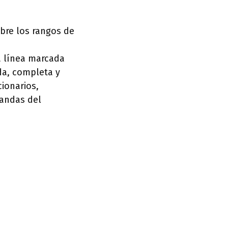
bre los rangos de
a línea marcada
da, completa y
cionarios,
mandas del