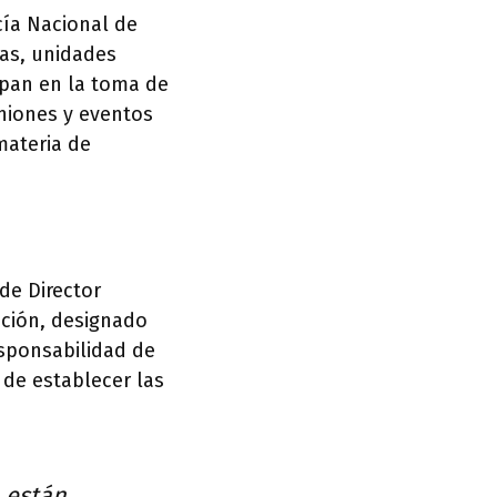
cía Nacional de
ías, unidades
cipan en la toma de
uniones y eventos
materia de
de Director
ución, designado
esponsabilidad de
o de establecer las
a están