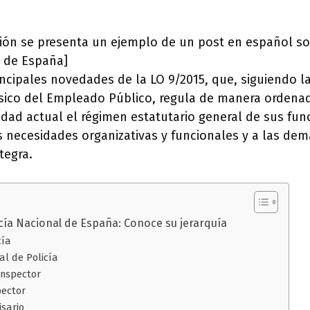
ción se presenta un ejemplo de un post en español so
l de España]
ncipales novedades de la LO 9/2015, que, siguiendo l
ásico del Empleado Público, regula de manera ordena
idad actual el régimen estatutario general de sus fun
 necesidades organizativas y funcionales y a las de
tegra.
cía Nacional de España: Conoce su jerarquía
cía
al de Policía
nspector
pector
sario