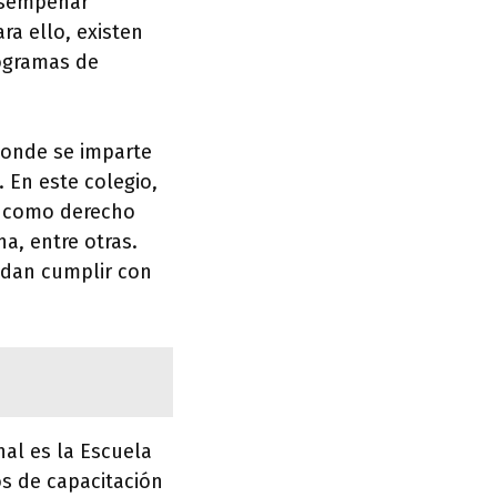
desempeñar
ra ello, existen
rogramas de
 donde se imparte
. En este colegio,
as como derecho
a, entre otras.
edan cumplir con
nal es la Escuela
os de capacitación