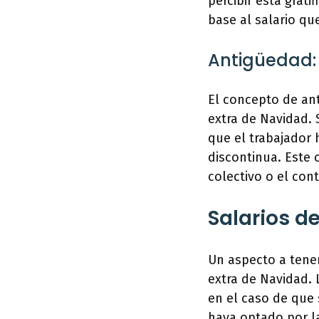
percibir esta grati
base al salario qu
Antigüedad:
El concepto de an
extra de Navidad. 
que el trabajador 
discontinua. Este
colectivo o el con
Salarios d
Un aspecto a tener
extra de Navidad. 
en el caso de que
haya optado por l