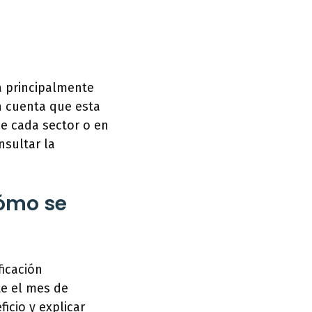
a principalmente
n cuenta que esta
de cada sector o en
nsultar la
Cómo se
ficación
te el mes de
icio y explicar