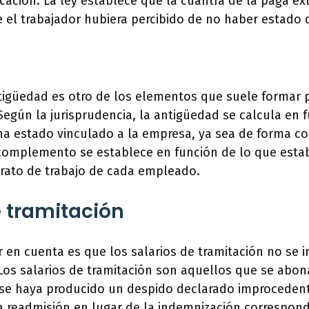
ficación. La ley establece que la cuantía de la paga ex
e el trabajador hubiera percibido de no haber estado 
tigüedad es otro de los elementos que suele formar p
Según la jurisprudencia, la antigüedad se calcula en 
ha estado vinculado a la empresa, ya sea de forma co
 complemento se establece en función de lo que esta
trato de trabajo de cada empleado.
e tramitación
 en cuenta es que los salarios de tramitación no se 
Los salarios de tramitación son aquellos que se abon
 se haya producido un despido declarado improceden
a readmisión en lugar de la indemnización correspond