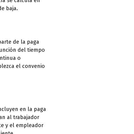
tra se calcula en
de baja.
arte de la paga
función del tiempo
ntinua o
blezca el convenio
incluyen en la paga
an al trabajador
te y el empleador
iente.