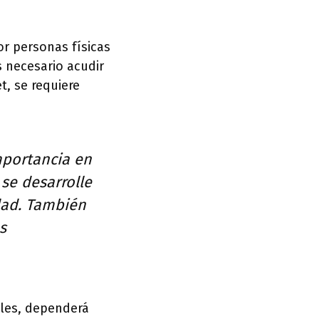
or personas físicas
s necesario acudir
et, se requiere
importancia en
se desarrolle
dad. También
s
ales, dependerá