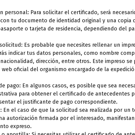
ón personal: Para solicitar el certificado, será necesar
s con tu documento de identidad original y una copia
pasaporte o tarjeta de residencia, dependiendo del pa
olicitud: Es probable que necesites rellenar un impre
rás indicar tus datos personales, como nombre compl
nacionalidad, dirección, entre otros. Este impreso s
a web oficial del organismo encargado de la expedició
e de pago: En algunos casos, es posible que sea neces
trativa para obtener el certificado de antecedentes p
entar el justificante de pago correspondiente.
: En el caso de que la solicitud sea realizada por un 
na autorización firmada por el interesado, manifesta
nto expreso.
 o apostilla: Si necesitas utilizar el certificado de a