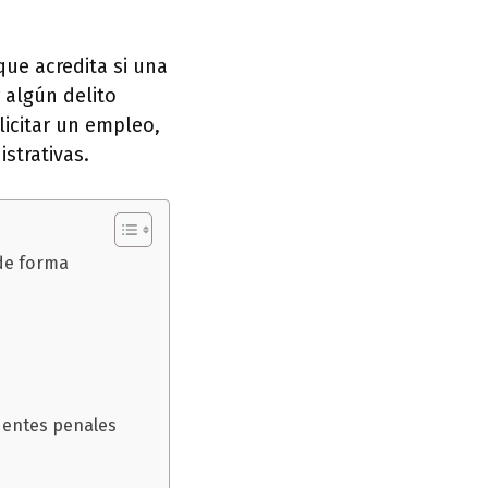
ue acredita si una
 algún delito
licitar un empleo,
strativas.
 de forma
edentes penales
s