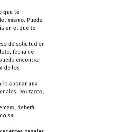
io que te
 del mismo. Puede
ís en el que te
so de solicitud en
eto, fecha de
e puede encontrar
n de los
ario abonar una
enales. Por tanto,
tercero, deberá
ndo su
ntecedentes penales