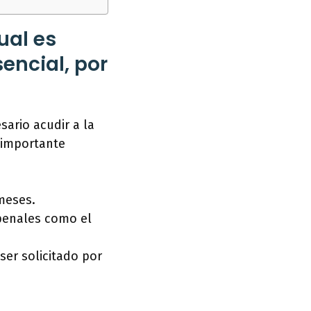
ual es
sencial, por
sario acudir a la
s importante
 meses.
 penales como el
ser solicitado por