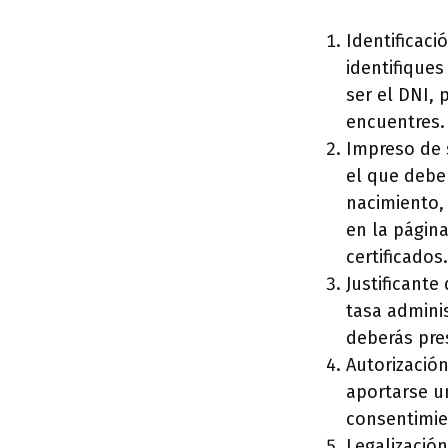
Identificaci
identifique
ser el DNI, 
encuentres.
Impreso de s
el que debe
nacimiento, 
en la págin
certificados.
Justificant
tasa adminis
deberás pres
Autorización
aportarse u
consentimie
Legalización